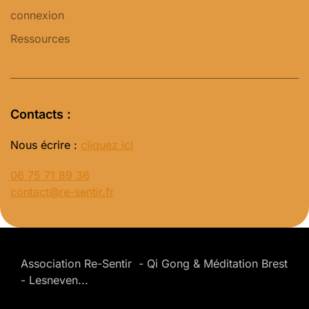
connexion
Ressources
Contacts :
Nous écrire :
cliquez ici
06 75 71 89 36
contact@re-sentir.fr
Association Re-Sentir - Qi Gong & Méditation Brest
- Lesneven...